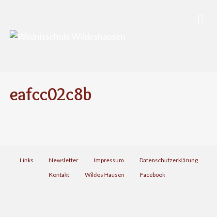
N
a
v
i
g
a
t
i
eafcc02c8b
o
n
Links
Newsletter
Impressum
Datenschutzerklärung
Kontakt
Wildes Hausen
Facebook