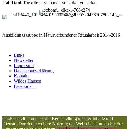
Hab Dank für alles
– ye barka, ye barka, ye barka.
Ausbildungsgruppe in Naturverbundener Ritualarbeit 2014-2016
Links
Newsletter
Impressum
Datenschutzerklärung
Kontakt
Wildes Hausen
Facebook
Nach oben scrollen
Cookies helfen uns bei der Bereitstellung unserer Inhalte und
Dienste. Durch die weitere Nutzung der Webseite stimmen Sie der