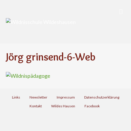
N
a
v
i
g
a
t
i
Jörg grinsend-6-Web
o
n
Links
Newsletter
Impressum
Datenschutzerklärung
Kontakt
Wildes Hausen
Facebook