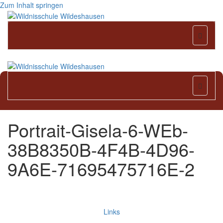
Zum Inhalt springen
Naviga
Naviga
Portrait-Gisela-6-WEb-
38B8350B-4F4B-4D96-
9A6E-71695475716E-2
Links