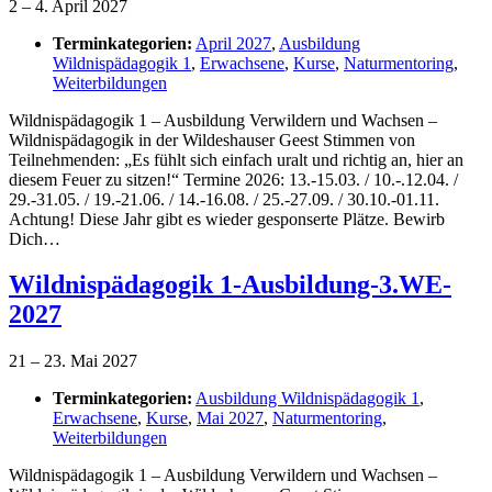
2
–
4. April 2027
Terminkategorien:
April 2027
,
Ausbildung
Wildnispädagogik 1
,
Erwachsene
,
Kurse
,
Naturmentoring
,
Weiterbildungen
Wildnispädagogik 1 – Ausbildung Verwildern und Wachsen –
Wildnispädagogik in der Wildeshauser Geest Stimmen von
Teilnehmenden: „Es fühlt sich einfach uralt und richtig an, hier an
diesem Feuer zu sitzen!“ Termine 2026: 13.-15.03. / 10.-.12.04. /
29.-31.05. / 19.-21.06. / 14.-16.08. / 25.-27.09. / 30.10.-01.11.
Achtung! Diese Jahr gibt es wieder gesponserte Plätze. Bewirb
Dich…
Wildnispädagogik 1-Ausbildung-3.WE-
2027
21
–
23. Mai 2027
Terminkategorien:
Ausbildung Wildnispädagogik 1
,
Erwachsene
,
Kurse
,
Mai 2027
,
Naturmentoring
,
Weiterbildungen
Wildnispädagogik 1 – Ausbildung Verwildern und Wachsen –