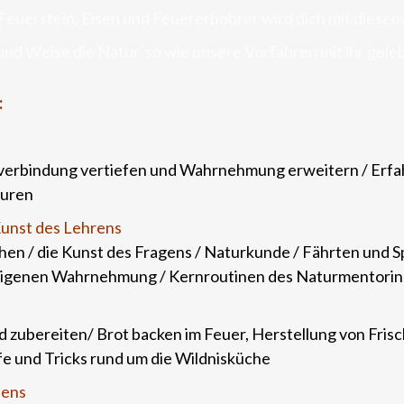
Feuerstein, Eisen und Feuererbohrer wird dich mit diese
und Weise die Natur, so wie unsere Vorfahren mit ihr gele
:
rverbindung vertiefen und Wahrnehmung erweitern / Erf
turen
Kunst des Lehrens
en / die Kunst des Fragens / Naturkunde / Fährten und S
r eigenen Wahrnehmung / Kernroutinen des Naturmentorings
 zubereiten/ Brot backen im Feuer, Herstellung von Fris
fe und Tricks rund um die Wildnisküche
bens