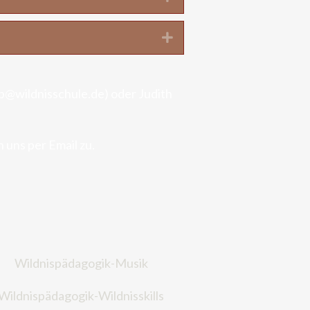
Expand
p@wildnisschule.de) oder Judith
 uns per Email zu.