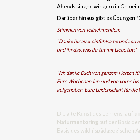
Abends singen wir gern in Gemei
Darüber hinaus gibt es Übungen für
Stimmen von Teilnehmenden:
"Danke für euer einfühlsame und souverä
und ihr das, was ihr tut mit Liebe tut!"
"Ich danke Euch von ganzem Herzen für
Eure Wochenenden sind von vorne bis hi
aufgehoben. Eure Leidenschaft für die 
Die alte Kunst des Lehrens,
auf u
Naturmentoring
auf der Basis der
Basis des wildnispädagogischen A