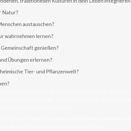
ndenen, traditionellen Kulturen in dein Leben integrieren
r Natur?
 Menschen austauschen?
atur wahrnehmen lernen?
er Gemeinschaft genießen?
 und Übungen erlernen?
 heimische Tier- und Pflanzenwelt?
rnen?
dung wirst du deinen eigenen Kontakt zur Natur vertiefen
n-Wäldern, Sanddünen, Heidelandschaften, Seen und Bäch
r Naturverbindung eintauchen.
du Tierspuren folgen, heimische Wildpflanzen sammeln und
und die Geschichten des Tages am Feuer teilen.