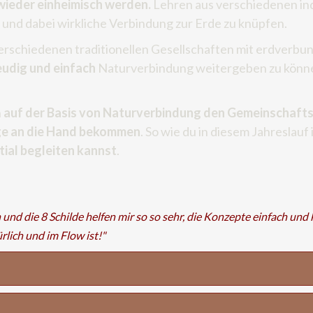
 wieder einheimisch werden.
Lehren aus verschiedenen ind
und dabei wirkliche Verbindung zur Erde zu knüpfen.
erschiedenen traditionellen Gesellschaften mit erdverb
reudig und einfach
Naturverbindung weitergeben zu könne
n
auf der Basis von Naturverbindung den Gemeinschafts
e an die Hand bekommen
. So wie du in diesem Jahreslauf 
tial begleiten kannst
.
nd die 8 Schilde helfen mir so so sehr, die Konzepte einfach und k
rlich und im Flow ist!"