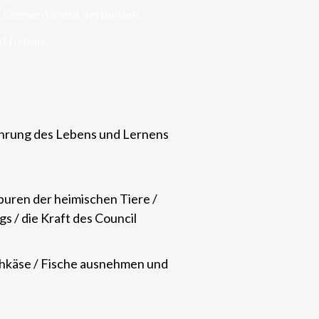
m Element mehr verbinden.
bt haben.
ahrung des Lebens und Lernens
puren der heimischen Tiere /
 / die Kraft des Council
chkäse / Fische ausnehmen und