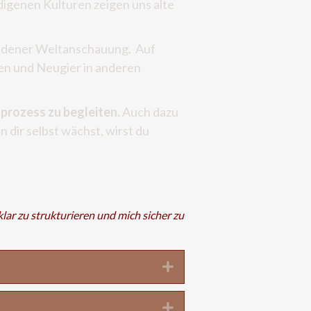
igenen Kulturen zeigen uns alte
undener Weltanschauung. Auf
n und Neugier in anderen
prozess zu begleiten.
Auch dazu
in dir selbst wächst, wirst du
lar zu strukturieren und mich sicher zu
Expand
Expand