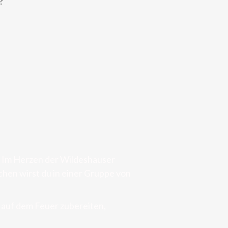
?
. Im Herzen der Wildeshauser
en wirst du in einer Gruppe von
 auf dem Feuer zubereiten,