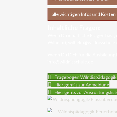
alle wichtigen Infos und Kosten
Inhaltliche Fragen:
Wenn Du inhaltliche Fragen hast,
Wilhelm (j.wilhelm@wildnisschule.
Wenn Du Dich für die Ausbildung i
info@wildnisschule.de
Fragebogen Wilndispädagogik
Hier geht´s zur Anmeldung
Hier gehts zur Ausrüstungslist