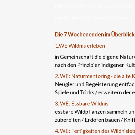
Die Kunst des Feuer machens mit 
Du erfährst auf ganzheitliche Art 
Die 7 Wochenenden im Überblick
1.WE Wildnis erleben
in Gemeinschaft die eigene Natu
nach den Prinzipien indigener Kul
2. WE: Naturmentoring - die alte 
Neugier und Begeisterung entfach
Spiele und Tricks / erweitern de
3. WE: Essbare Wildnis
essbare Wildpflanzen sammeln und
zubereiten / Erdöfen bauen / Knif
4. WE: Fertigkeiten des Wildnisle