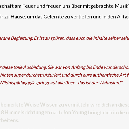
nschaft am Feuer und freuen uns über mitgebrachte Musi
 zu Hause, um das Gelernte zu vertiefen und in den Alltag
ne Begleitung. Es ist zu spüren, dass euch die Inhalte selber sehr a
 diese tolle Ausbildung. Sie war von Anfang bis Ende wunderschön
nten super durchstrukturiert und durch eure authentische Art füh
Wildnispädagogik springt auf alle über - das ist der Wahnsinn!"
nbemerkte Weise Wissen zu vermitteln
wird dich an die
8 Himmelsrichtungen
nach
Jon Young
bringt dich in die
rbeitens.