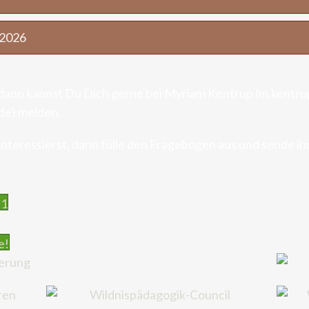
 2026
 dann kannst Du Dich gerne bei Myriam Kentrup (m.kentru
de) melden.
nteressierst, dann fülle den Fragebogen aus und sende ihn
 1
e!