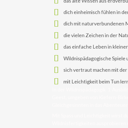
das alte Wissen aus erdverbu
dich einheimisch fühlen in de
dich mit naturverbundenen
die vielen Zeichen in der N
das einfache Leben in klein
Wildnispädagogische Spiele
sich vertraut machen mit der
mit Leichtigkeit beim Tun le
In der Wildnispädagogik 1 Ausbil
Geest, umgeben von Kiefern-Birke
Gleichgesinnten in das Abenteue
Mit Spass und Leichtigkeit wirst 
Wildnisfertigkeiten ausprobieren 