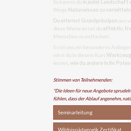
So kannst du
in jeder Landschaft
Wege
Naturwissen zu vermitteln
Du erlernst Grundprinzipen
aus v
diese Weise lernst du
effektiv, f
Menschen zu entfachen.
Es ist uns ein besonderes Anliege
wirst du in diesem Kurs
Werkzeug
lernen,
wie du andere in ihr Poten
Stimmen von Teilnehmenden:
"Die Ideen für neue Angebote sprudeln u
fühlen, dass der Ablauf angenehm, natü
Seminarleitung
Wildnispädagogik Zertifikat