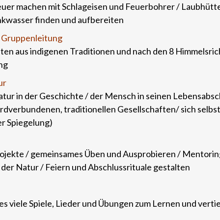
Feuer machen mit Schlageisen und Feuerbohrer / Laubhütt
nkwasser finden und aufbereiten
 Gruppenleitung
en aus indigenen Traditionen und nach den 8 Himmelsric
ng
ur
tur in der Geschichte / der Mensch in seinen Lebensabs
rdverbundenen, traditionellen Gesellschaften/ sich selbst
r Spiegelung)
ojekte / gemeinsames Üben und Ausprobieren / Mentoring
der Natur / Feiern und Abschlussrituale gestalten
es viele Spiele, Lieder und Übungen zum Lernen und ver