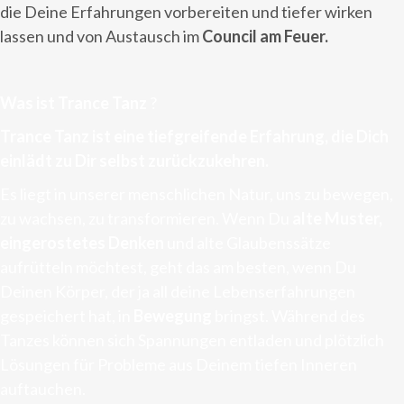
die Deine Erfahrungen vorbereiten und tiefer wirken
lassen und von Austausch im
Council am Feuer.
Was ist Trance Tanz
?
Trance Tanz ist eine tiefgreifende Erfahrung, die Dich
einlädt zu Dir selbst zurückzukehren.
Es liegt in unserer menschlichen Natur, uns zu bewegen,
zu wachsen, zu transformieren. Wenn Du
alte Muster,
eingerostetes Denken
und alte Glaubenssätze
aufrütteln möchtest, geht das am besten, wenn Du
Deinen Körper, der ja all deine Lebenserfahrungen
gespeichert hat, in
Bewegung
bringst. Während des
Tanzes können sich Spannungen entladen und plötzlich
Lösungen für Probleme aus Deinem tiefen Inneren
auftauchen.