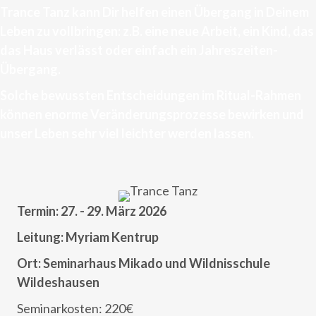
Trance Tanz kann Dir helfen einen Übergang in Deinem
Leben zu vollbringen: z.B. eine neue Arbeit, ein Kind, das
das Haus verlässt oder einfach ein Jahreszeiten-
Übergang.
Solche bewussten Entscheidungen im Ritual-Rahmen
können enorme Veränderungsprozesse bewirken und
unser Leben sehr viel leichter werden lassen
.
Termin: 27. - 29. März 2026
Leitung: Myriam Kentrup
Ort: Seminarhaus Mikado und Wildnisschule
Wildeshausen
Seminarkosten: 220€