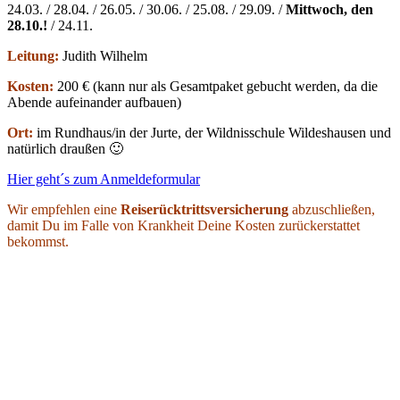
24.03. / 28.04. / 26.05. / 30.06. / 25.08. / 29.09. /
Mittwoch, den
28.10.!
/ 24.11.
Leitung:
Judith Wilhelm
Kosten:
200 € (kann nur als Gesamtpaket gebucht werden, da die
Abende aufeinander aufbauen)
Ort:
im Rundhaus/in der Jurte, der Wildnisschule Wildeshausen und
natürlich draußen 🙂
Hier geht´s zum Anmeldeformular
Wir empfehlen eine
Reiserücktrittsversicherung
abzuschließen,
damit Du im Falle von Krankheit Deine Kosten zurückerstattet
bekommst.
Council Mandala
Die Verbindungs-Zeit-Abende sind sowohl als
Weiterbildung
als
auch als
persöhnliche Bereicherung
geeignet.