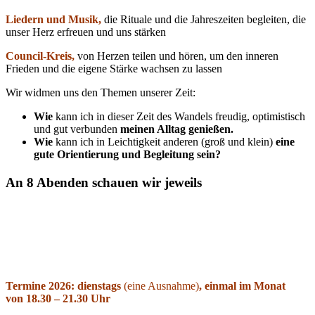
Liedern und Musik,
die Rituale und die Jahreszeiten begleiten, die
unser Herz erfreuen und uns stärken
Council-Kreis,
von Herzen teilen und hören, um den inneren
Frieden und die eigene Stärke wachsen zu lassen
Wir widmen uns den Themen unserer Zeit:
Wie
kann ich in dieser Zeit des Wandels freudig, optimistisch
und gut verbunden
meinen Alltag genießen.
Wie
kann ich in Leichtigkeit anderen (groß und klein)
eine
gute Orientierung und Begleitung sein?
An 8 Abenden schauen wir jeweils
auf einen besonderen Aspekt in der inneren und äußeren
Natur.
Wir verbinden die Themen der Jahreszeiten mit dem, was uns
mit unserem authentischen Sein in Verbindung bringt.
Termine 2026: dienstags
(eine Ausnahme)
, einmal im Monat
von 18.30 – 21.30 Uhr